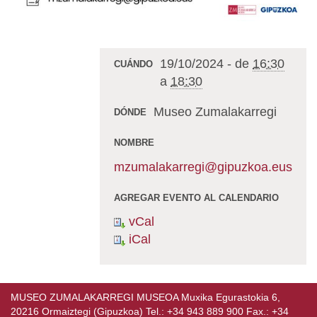
19/10/2024
-
de
16:30
CUÁNDO
a
18:30
Museo Zumalakarregi
DÓNDE
NOMBRE
mzumalakarregi@gipuzkoa.eus
AGREGAR EVENTO AL CALENDARIO
vCal
iCal
MUSEO ZUMALAKARREGI MUSEOA Muxika Egurastokia 6,
20216 Ormaiztegi (Gipuzkoa) Tel.: +34 943 889 900 Fax.: +34