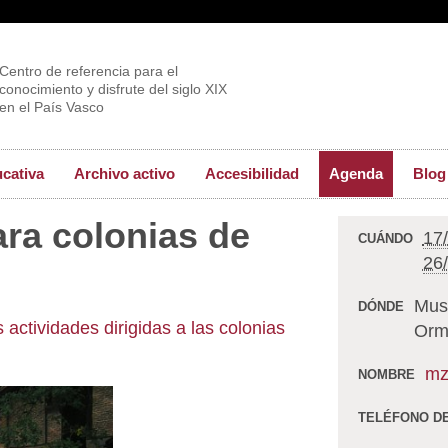
Centro de referencia para el
conocimiento y disfrute del siglo XIX
en el País Vasco
ucativa
Archivo activo
Accesibilidad
Agenda
Blog
ara colonias de
17
CUÁNDO
26
Mus
DÓNDE
 actividades dirigidas a las colonias
Orm
mz
NOMBRE
TELÉFONO D