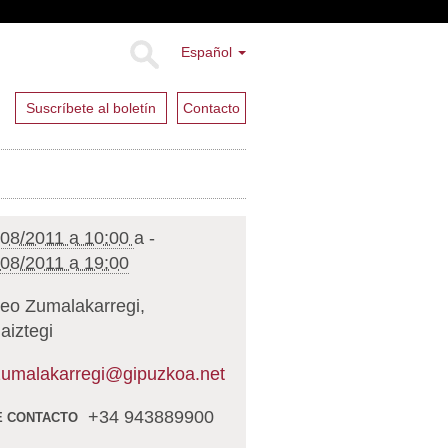
Español
Suscríbete al boletín
Contacto
/08/2011 a 10:00
a
-
/08/2011 a 19:00
eo Zumalakarregi,
aiztegi
umalakarregi@gipuzkoa.net
+34 943889900
E CONTACTO