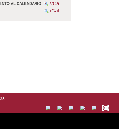
vCal
ENTO AL CALENDARIO
iCal
138