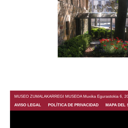
MUSEO ZUMALAKARREGI MUSEOA Muxika Egurastokia 6, 20216 
AVISO LEGAL
POLÍTICA DE PRIVACIDAD
MAPA DEL 