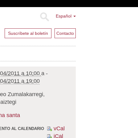
Español
Suscríbete al boletín
Contacto
/04/2011 a 10:00
a
-
/04/2011 a 19:00
eo Zumalakarregi,
aiztegi
a santa
vCal
ENTO AL CALENDARIO
iCal