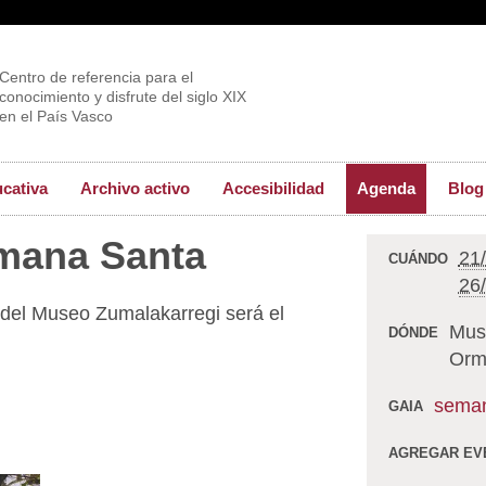
Centro de referencia para el
conocimiento y disfrute del siglo XIX
en el País Vasco
ucativa
Archivo activo
Accesibilidad
Agenda
Blog
emana Santa
21
CUÁNDO
26
io del Museo Zumalakarregi será el
Mus
DÓNDE
Orm
seman
GAIA
AGREGAR EV