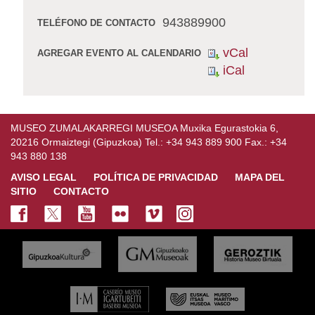
943889900
TELÉFONO DE CONTACTO
vCal
AGREGAR EVENTO AL CALENDARIO
iCal
MUSEO ZUMALAKARREGI MUSEOA Muxika Egurastokia 6,
20216 Ormaiztegi (Gipuzkoa) Tel.: +34 943 889 900 Fax.: +34
943 880 138
AVISO LEGAL
POLÍTICA DE PRIVACIDAD
MAPA DEL
SITIO
CONTACTO