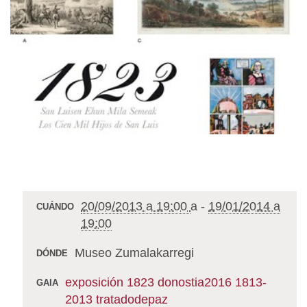
20/09/2013 a 19:00
a
-
19/01/2014 a
CUÁNDO
19:00
Museo Zumalakarregi
DÓNDE
exposición
1823
donostia2016
1813-
GAIA
2013
tratadodepaz