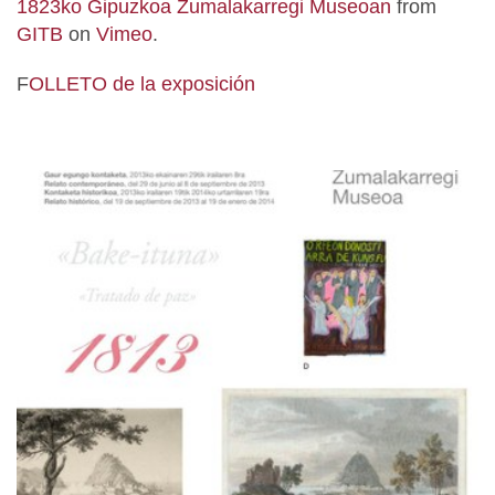
1823ko Gipuzkoa Zumalakarregi Museoan
from
GITB
on
Vimeo
.
F
OLLETO de la exposición