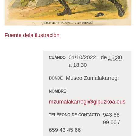
Fuente dela ilustración
01/10/2022
-
de
16:30
CUÁNDO
a
18:30
Museo Zumalakarregi
DÓNDE
NOMBRE
mzumalakarregi@gipuzkoa.eus
943 88
TELÉFONO DE CONTACTO
99 00 /
659 43 45 66