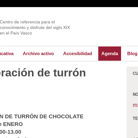
Centro de referencia para el
conocimiento y disfrute del siglo XIX
en el País Vasco
ucativa
Archivo activo
Accesibilidad
Agenda
Blog
oración de turrón
C
N
m
N DE TURRÓN DE CHOCOLATE
TE
de ENERO
.00-13.00