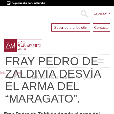
Español
Suscríbete al boletín
Contacto
FRAY PEDRO DE
Toggle
navigat
ZALDIVIA DESVÍA
Inicio
Blog
Fray Pedro de Zaldivia desvía el arma del “Maragato”.
EL ARMA DEL
“MARAGATO”.
Fray Pedro de Zaldivia desvía el arma del