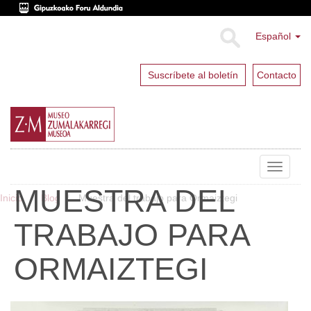
Español
Suscríbete al boletín
Contacto
Toggle
navigat
MUESTRA DEL
Inicio
Blog
Muestra del trabajo para Ormaiztegi
TRABAJO PARA
ORMAIZTEGI