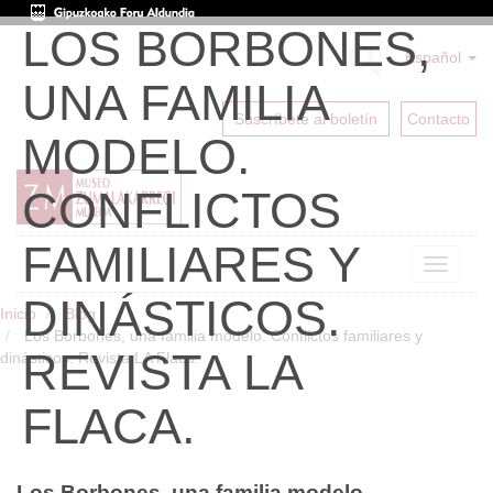
LOS BORBONES,
Español
UNA FAMILIA
Suscríbete al boletín
Contacto
MODELO.
CONFLICTOS
FAMILIARES Y
Toggle
navigat
DINÁSTICOS.
Inicio
Blog
Los Borbones, una familia modelo. Conflictos familiares y
REVISTA LA
dinásticos. Revista LA Flaca.
FLACA.
Los Borbones, una familia modelo.