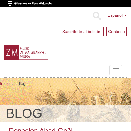
Español
Suscríbete al boletín
Contacto
Toggle
navigat
Inicio
Blog
BLOG
Donación Abad-Goñi