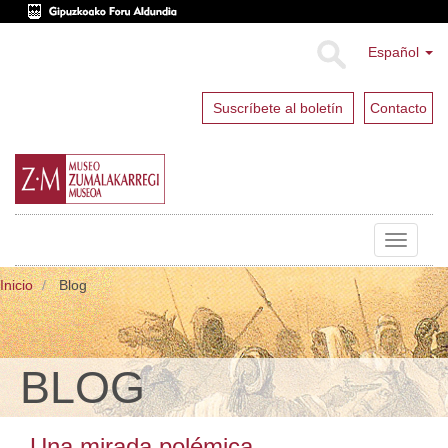
Español
Suscríbete al boletín
Contacto
Toggle
navigat
Inicio
Blog
BLOG
Una mirada polémica.