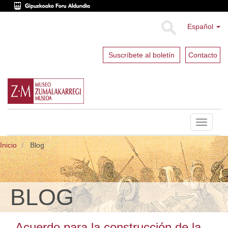
Español
Suscríbete al boletín
Contacto
Toggle
navigat
Inicio
Blog
BLOG
Acuerdo para la construcción de la