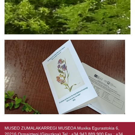
MUSEO ZUMALAKARREGI MUSEOA Muxika Egurastokia 6,
20216 Ormaiztegi (Gipuzkoa) Tel.: +34 943 889 900 Fax.: +34