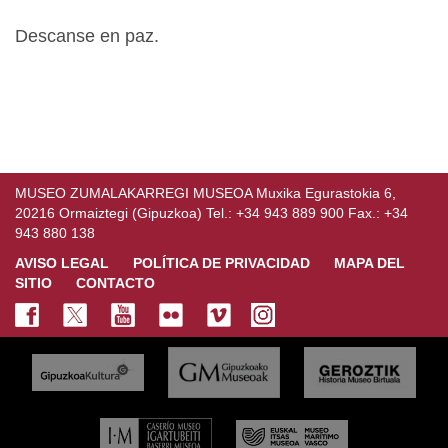
Descanse en paz.
MUSEO ZUMALAKARREGI MUSEOA Muxika Egurastokia 6,
20216 Ormaiztegi (Gipuzkoa) Tel.: +34 943 889 900 Fax.: +34
943 880 138
AVISO LEGAL
POLÍTICA DE PRIVACIDAD
MAPA DEL
SITIO
CONTACTO