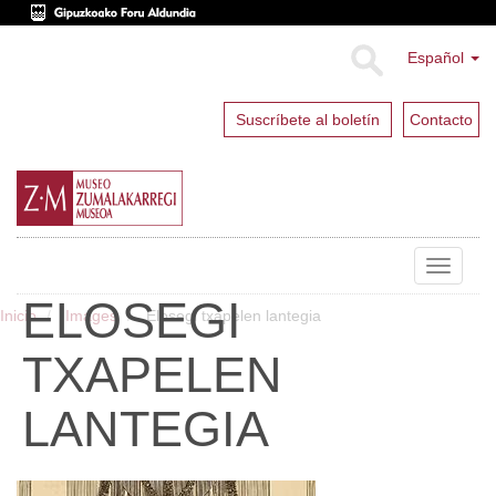
Español
Suscríbete al boletín
Contacto
Toggle
navigat
ELOSEGI
Inicio
Images
Elosegi txapelen lantegia
TXAPELEN
LANTEGIA