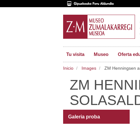
Tu visita
Museo
Oferta ed
Inicio
Images
ZM Henningsen au
ZM HENN
SOLASALD
Galeria proba