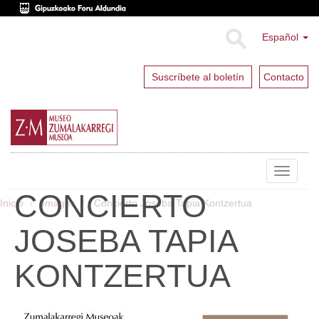
Español
Suscríbete al boletín
Contacto
Toggle
navigat
CONCIERTO
Inicio
Images
Concierto Joseba Tapia Kontzertua
JOSEBA TAPIA
KONTZERTUA