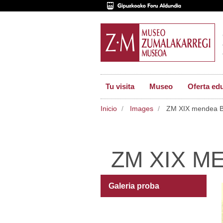
Tu visita
Museo
Oferta ed
Inicio
Images
ZM XIX mendea B
ZM XIX M
Galeria proba