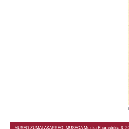
MUSEO ZUMALAKARREGI MUSEOA Muxika Egurastokia 6, 20216 