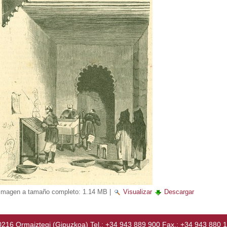
Imagen a tamaño completo:
1.14 MB
|
Visualizar
Descargar
Ormaiztegi (Gipuzkoa) Tel.: +34 943 889 900 Fax.: +34 943 880 