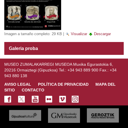
Imagen a tamaño completo:
29 KB
|
Visualizar
Descargar
Galeria proba
MUSEO ZUMALAKARREGI MUSEOA Muxika Egurastokia 6,
20216 Ormaiztegi (Gipuzkoa) Tel.: +34 943 889 900 Fax.: +34
943 880 138
AVISO LEGAL
POLÍTICA DE PRIVACIDAD
MAPA DEL
SITIO
CONTACTO