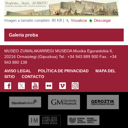
Imagen a tamaño completo:
80 KB
|
Visualizar
Descargar
Galeria proba
MUSEO ZUMALAKARREGI MUSEOA Muxika Egurastokia 6,
20216 Ormaiztegi (Gipuzkoa) Tel.: +34 943 889 900 Fax.: +34
943 880 138
AVISO LEGAL
POLÍTICA DE PRIVACIDAD
MAPA DEL
SITIO
CONTACTO