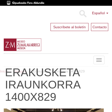
Español
Suscríbete al boletín
Contacto
Toggle
navigat
ERAKUSKETA
Inicio
Images
Erakusketa iraunkorra 1400x829
IRAUNKORRA
1400X829