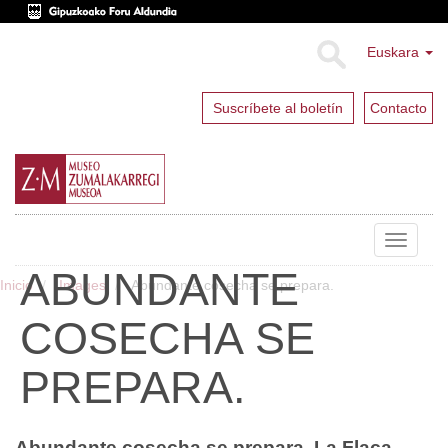
Euskara
Suscríbete al boletín
Contacto
Toggle
navigat
ABUNDANTE
Inicio
Images
Abundante cosecha se prepara.
COSECHA SE
PREPARA.
Abundante cosecha se prepara. La Flaca,