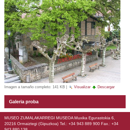
Imagen a tamaño completo:
141 KB
|
Visualizar
Descargar
Galeria proba
MUSEO ZUMALAKARREGI MUSEOA Muxika Egurastokia 6,
20216 Ormaiztegi (Gipuzkoa) Tel.: +34 943 889 900 Fax.: +34
943 880 138