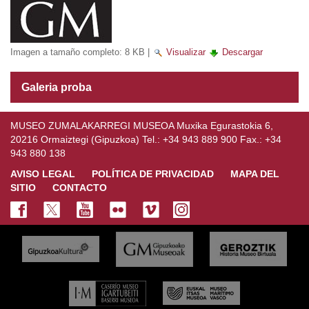
Imagen a tamaño completo:
8 KB
|
Visualizar
Descargar
Galeria proba
MUSEO ZUMALAKARREGI MUSEOA Muxika Egurastokia 6,
20216 Ormaiztegi (Gipuzkoa) Tel.: +34 943 889 900 Fax.: +34
943 880 138
AVISO LEGAL
POLÍTICA DE PRIVACIDAD
MAPA DEL
SITIO
CONTACTO