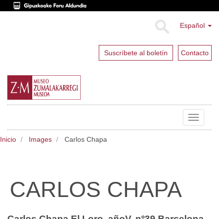
Español
Suscríbete al boletín
Contacto
Toggle
navigat
Inicio
Images
Carlos Chapa
CARLOS CHAPA
Carlos Chapa El Loro, añoV, nº39 Barcelona,