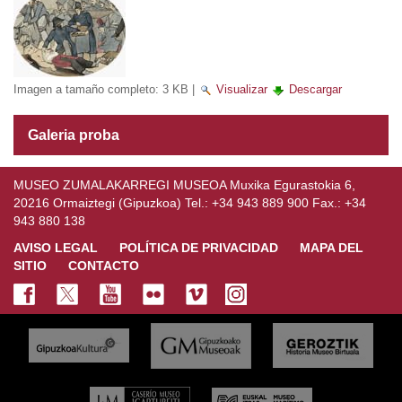
Imagen a tamaño completo:
3 KB
|
Visualizar
Descargar
Galeria proba
MUSEO ZUMALAKARREGI MUSEOA Muxika Egurastokia 6,
20216 Ormaiztegi (Gipuzkoa) Tel.: +34 943 889 900 Fax.: +34
943 880 138
AVISO LEGAL
POLÍTICA DE PRIVACIDAD
MAPA DEL
SITIO
CONTACTO