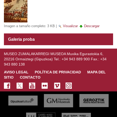
Imagen a tamaño completo:
3 KB
|
Visualizar
Descargar
Galeria proba
MUSEO ZUMALAKARREGI MUSEOA Muxika Egurastokia 6,
20216 Ormaiztegi (Gipuzkoa) Tel.: +34 943 889 900 Fax.: +34
943 880 138
AVISO LEGAL
POLÍTICA DE PRIVACIDAD
MAPA DEL
SITIO
CONTACTO