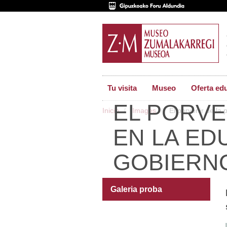
Tu visita
Museo
Oferta ed
EL PORVE
Inicio
Images
El porvenir de la p
EN LA ED
GOBIERNO
Galeria proba