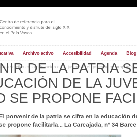
Centro de referencia para el
conocimiento y disfrute del siglo XIX
en el País Vasco
ucativa
Archivo activo
Accesibilidad
Agenda
Blog
NIR DE LA PATRIA S
atria se cifra en la educación de la juventud, el gobierno se propone faci
UCACIÓN DE LA JUV
 SE PROPONE FACIL
El porvenir de la patria se cifra en la educación d
se propone facilitarla... La Carcajada, nº 34 Barce