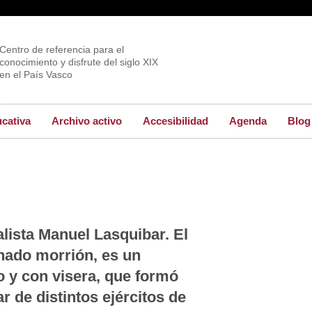
Centro de referencia para el
conocimiento y disfrute del siglo XIX
en el País Vasco
ucativa
Archivo activo
Accesibilidad
Agenda
Blog
alista Manuel Lasquibar. El
nado morrión, es un
o y con visera, que formó
ar de distintos ejércitos de