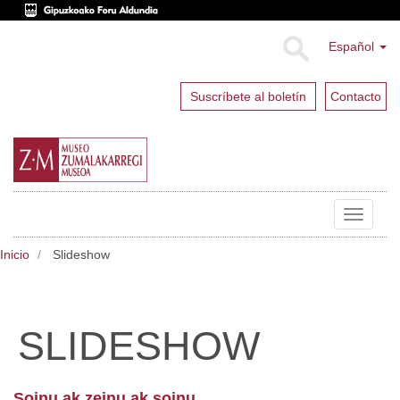
Español
Suscríbete al boletín
Contacto
Toggle
navigat
Inicio
Slideshow
SLIDESHOW
Soinu ak zeinu ak soinu