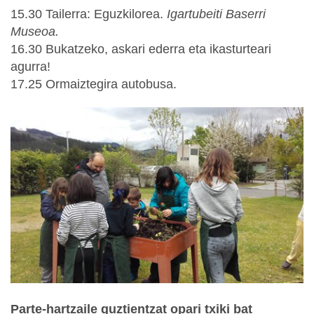
15.30 Tailerra: Eguzkilorea.
Igartubeiti Baserri
Museoa.
16.30 Bukatzeko, askari ederra eta ikasturteari
agurra!
17.25 Ormaiztegira autobusa.
Parte-hartzaile guztientzat opari txiki bat