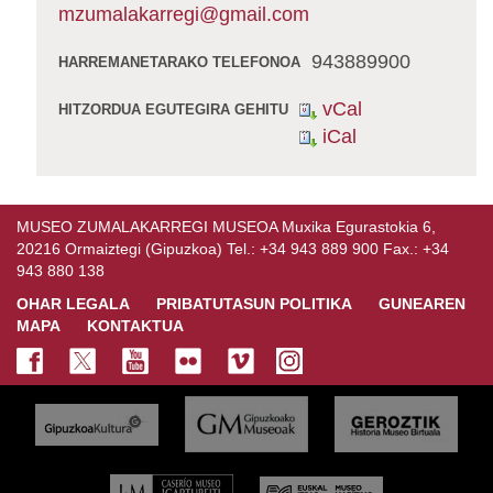
mzumalakarregi@gmail.com
943889900
HARREMANETARAKO TELEFONOA
vCal
HITZORDUA EGUTEGIRA GEHITU
iCal
MUSEO ZUMALAKARREGI MUSEOA Muxika Egurastokia 6,
20216 Ormaiztegi (Gipuzkoa) Tel.: +34 943 889 900 Fax.: +34
943 880 138
OHAR LEGALA
PRIBATUTASUN POLITIKA
GUNEAREN
MAPA
KONTAKTUA