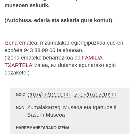
museoen eskutik.
(Autobusa, edaria eta askaria gure kontu!)
Izena ematea:
mzumalakarregi@gipuzkoa.eus-en
edo/eta 943 88 99 00 telefonoan.
(Izena emateko beharrezkoa da
FAMILIA
TXARTELA
izatea, ez dutenek egunerako egin
dezakete.)
2016/06/12 11:00
-
2016/07/12 19:00
NOIZ
Zumalakarregi Museoa eta Igartubeiti
NON
Baserri Museoa
HARREMANETARAKO IZENA