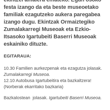
festa izango da eta beste museoetako
familiak ezagutzeko aukera paregabea
izango dugu. Ekintzak Ormaiztegiko
Zumalakarregi Museoak eta Ezkio-
Itsasoko Igartubeiti Baserri Museoak
eskainiko dituzte.
EGITARAUA:
10.30 Familien aurkezpenak eta ezagutza jolasak.
Zumalakarregi Museoa.
12.10 Autobusa Igartubeitira eta bazkaltzera!
(Norberak ekarritako bazkaria)
Bazkalostean jolasak.
Igartubeiti Baserri Museoa.