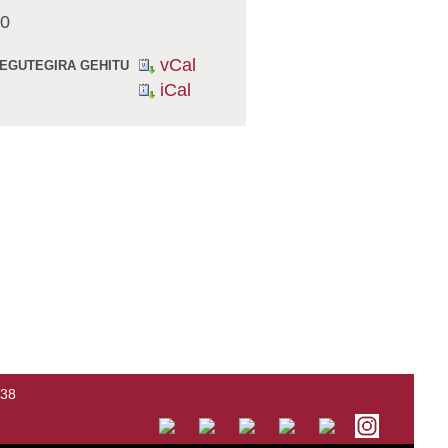
0
vCal
 EGUTEGIRA GEHITU
iCal
138