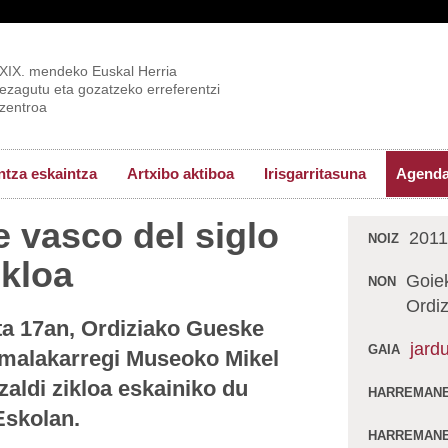
XIX. mendeko Euskal Herria
ezagutu eta gozatzeko erreferentzi
zentroa
tza eskaintza
Artxibo aktiboa
Irisgarritasuna
Agend
te vasco del siglo
2011
NOIZ
ikloa
Goiek
NON
Ordiz
ta 17an, Ordiziako Gueske
jard
GAIA
Zumalakarregi Museoko Mikel
zaldi zikloa eskainiko du
HARREMANE
Eskolan.
HARREMANE