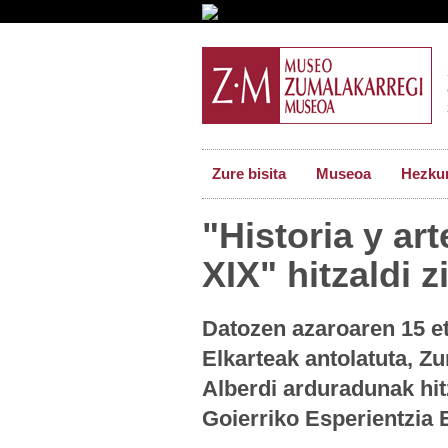
Zure bisita
Museoa
Hezkun
"Historia y ar
XIX" hitzaldi z
Datozen azaroaren 15 e
Elkarteak antolatuta, 
Alberdi arduradunak hit
Goierriko Esperientzia 