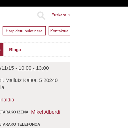
Euskara
Harpidetu buletinera
Kontaktua
a
Bloga
/11/15
-
10:00
-
13:00
i. Mallutz Kalea, 5 20240
ia
unaldia
Mikel Alberdi
TARAKO IZENA
TARAKO TELEFONOA