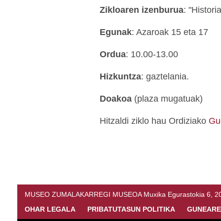
Zikloaren izenburua
: "Histori
Egunak
: Azaroak 15 eta 17
Ordua
: 10.00-13.00
Hizkuntza
: gaztelania.
Doakoa
(
plaza mugatuak)
Hitzaldi ziklo hau Ordiziako
Gu
MUSEO ZUMALAKARREGI MUSEOA Muxika Egurastokia 6, 20216 
OHAR LEGALA
PRIBATUTASUN POLITIKA
GUNEARE