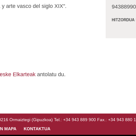
a y arte vasco del siglo XIX".
94388990
HITZORDUA
eske Elkarteak
antolatu du.
Ormaiztegi (Gipuzkoa) Tel.: +34 943 889 900 Fax.: +34 943 880 
N MAPA
KONTAKTUA