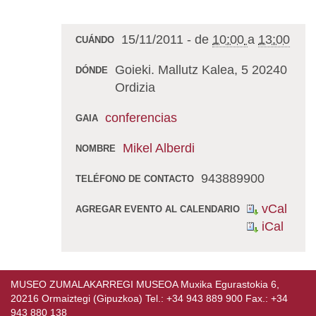
15/11/2011
-
de
10:00
a
13:00
CUÁNDO
Goieki. Mallutz Kalea, 5 20240
DÓNDE
Ordizia
conferencias
GAIA
Mikel Alberdi
NOMBRE
943889900
TELÉFONO DE CONTACTO
vCal
AGREGAR EVENTO AL CALENDARIO
iCal
MUSEO ZUMALAKARREGI MUSEOA Muxika Egurastokia 6,
20216 Ormaiztegi (Gipuzkoa) Tel.: +34 943 889 900 Fax.: +34
943 880 138