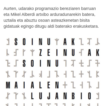
Aurten, udarako programazio bereziaren barruan
eta Mikel Alberdi artxibo arduradunarekin batera,
uztaila eta abuztu osoan asteazkenetan bisita
gidatuak egingo ditugu aldi baterako erakusketara.