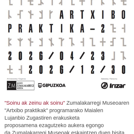
"Soinu ak zeinu ak soinu"
Zumalakarregi Museoaren
"Artxibo praktikak" programarako Maialen
Lujanbio
Zugastiren erakusketa
proposamena
ezagutzeko aukera egongo
da
Zumalakarregi Museoak eskaintzen duen bisita