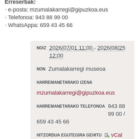
Erreserbak:
· e-posta: mzumalakarregi@gipuzkoa.eus
· Telefonoa: 943 88 99 00
· WhatsAppa: 659 43 45 66
2026/07/01 11:00
-
2026/08/25
NOIZ
12:00
Zumalakarregi museoa
NON
HARREMANETARAKO IZENA
mzumalakarregi@gipuzkoa.eus
943 88
HARREMANETARAKO TELEFONOA
99 00 /
659 43 45 66
vCal
HITZORDUA EGUTEGIRA GEHITU