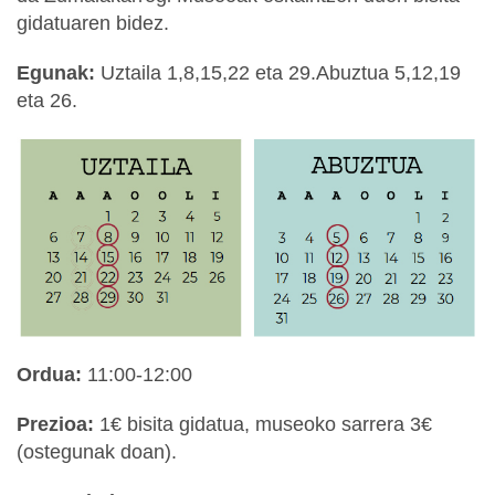
gidatuaren bidez.
Egunak:
Uztaila 1,8,15,22 eta 29.Abuztua 5,12,19
eta 26.
Ordua:
11:00-12:00
Prezioa:
1€ bisita gidatua, museoko sarrera 3€
(ostegunak doan).