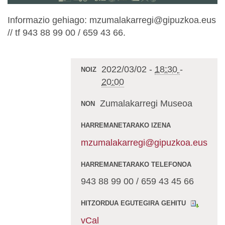
Informazio gehiago: mzumalakarregi@gipuzkoa.eus
// tf 943 88 99 00 / 659 43 66.
2022/03/02
-
18:30
-
NOIZ
20:00
Zumalakarregi Museoa
NON
HARREMANETARAKO IZENA
mzumalakarregi@gipuzkoa.eus
HARREMANETARAKO TELEFONOA
943 88 99 00 / 659 43 45 66
HITZORDUA EGUTEGIRA GEHITU
vCal