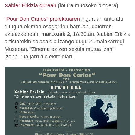
Xabier Erkizia gurean
(lotura muosoko blogera)
"Pour Don Carlos" proiektuaren
inguruan antolatu
ditugun ekimen osagarrien barruan, datorren
azteazkenean,
martxoak 2,
18.30tan, Xabier Erkizia
artistarekin solasaldia izango dugu Zumalakarregi
Museoan. "Zinema ez zen sekula mutua izan"
izenburua jarri dio ekitaldiari.