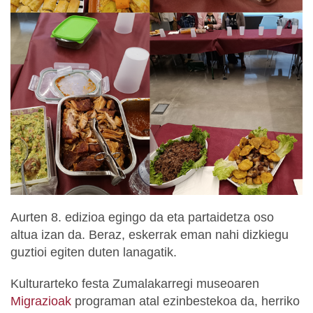
Aurten 8. edizioa egingo da eta partaidetza oso
altua izan da. Beraz, eskerrak eman nahi dizkiegu
guztioi egiten duten lanagatik.
Kulturarteko festa Zumalakarregi museoaren
Migrazioak
programan atal ezinbestekoa da, herriko