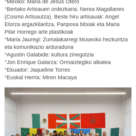
°Mexiko: Maria de Jesús Otero
°Bertako Artisauen ordezkaria: Nerea Magallanes
(Cosmo Artisautza). Beste hiru artisauak: Angel
Elorza argazkilaritza, Panpoxa bitxiak eta Maria
Pilar Horrego arte plastikoak
°Maria Jauregi: Zumalakarregi Museoko hezkuntza
eta komunikazio arduraduna
°Agustin Galabide: kultura zinegotzia
°Jon Enrique Galarza: Ormaiztegiko alkatea
°Ekuador: Jaqueline Torres
°Euskal Herria: Miren Macaya