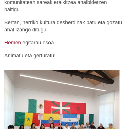
komunitatean sareak eraikitzea ahalbidetzen
baitigu.
Bertan, herriko kultura desberdinak batu eta gozatu
ahal izango ditugu.
Hemen
egitarau osoa.
Animatu eta gerturatu!