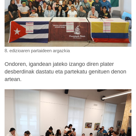
8. edizioaren partaideen argazkia
Ondoren, igandean jateko izango diren plater
desberdinak dastatu eta partekatu genituen denon
artean.