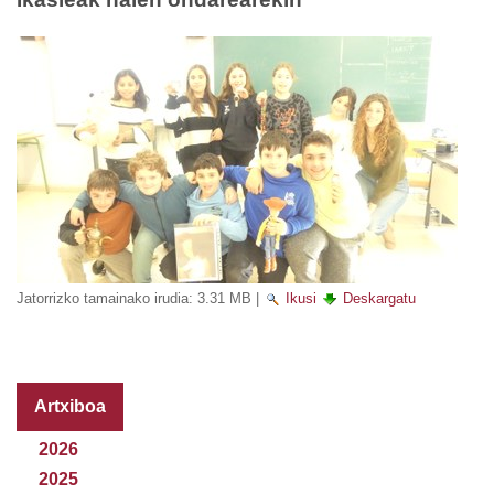
Jatorrizko tamainako irudia:
3.31 MB
|
Ikusi
Deskargatu
Artxiboa
2026
2025