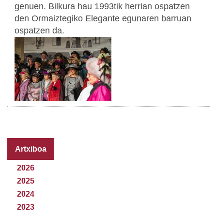
genuen. Bilkura hau 1993tik herrian ospatzen
den Ormaiztegiko Elegante egunaren barruan
ospatzen da.
Artxiboa
2026
2025
2024
2023