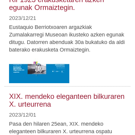
egunak Ormaiztegin.
2023/12/21
Eustaquio Berriotxoaren argazkiak
Zumalakarregi Museoan ikusteko azken egunak
ditugu. Datorren abenduak 30a bukatuko da aldi
baterako erakusketa Ormaiztegin.
XIX. mendeko eleganteen bilkuraren
X. urteurrena
2023/12/01
Pasa den hilaren 25ean, XIX. mendeko
eleganteen bilkuraren X. urteurrena ospatu