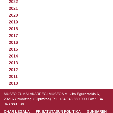
2022
2021
2020
2019
2018
2017
2016
2015
2014
2013
2012
2011
2010
MUSEO ZUMALAKARREGI MUSEOA Muxika Egurastokia 6,
20216 Ormaiztegi (Gipuzkoa) Tel.: +34 943 889 900 Fax.: +34
943 880 138
OHAR LEGALA
PRIBATUTASUN POLITIKA
GUNEAREN