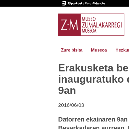
Zure bisita
Museoa
Hezkun
Erakusketa be
inauguratuko 
9an
2016/06/03
Datorren ekainaren 9an
Besarkadaren aurrean. K