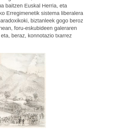
ua baitzen Euskal Herria, eta
o Erregimenetik sistema liberalera
aradoxikoki, biztanleek gogo beroz
enean, foru-eskubideen galeraren
 eta, beraz, konnotazio txarrez