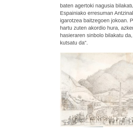
baten agertoki nagusia bilakat
Espainiako erresuman Antzinak
igarotzea baitzegoen jokoan. P
hartu zuten akordio hura, azk
hasieraren sinbolo bilakatu da,
kutsatu da”.