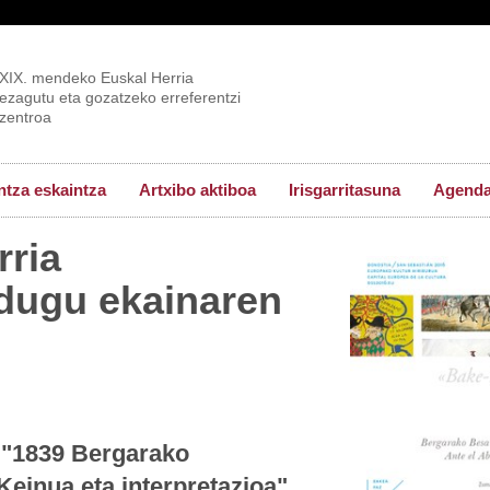
XIX. mendeko Euskal Herria
ezagutu eta gozatzeko erreferentzi
zentroa
tza eskaintza
Artxibo aktiboa
Irisgarritasuna
Agend
rria
dugu ekainaren
 "1839 Bergarako
einua eta interpretazioa"