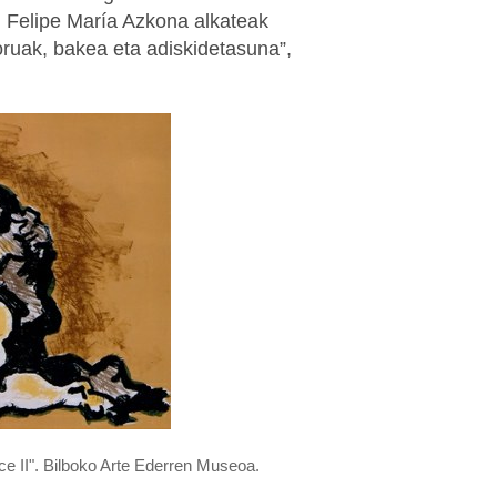
, Felipe María Azkona alkateak
foruak, bakea eta adiskidetasuna”,
 II". Bilboko Arte Ederren Museoa.