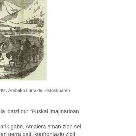
840". Arabako Lurralde Historikoaren
a idatzi du: "Euskal imajinarioan
zarik gabe. Amaiera eman zion sei
en gerra bati, konfrontazio zibil