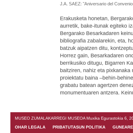
J.A. SAEZ: "Aniversario del Conveni
Erakusketa honetan, Bergarak
aurretik, bake-itunak egiteko i
Bergarako Besarkadaren keinua
bibliografia zabalarekin, eta, 
batzuk aipatzen ditu, kontzept
Horrez gain, Besarkadaren on
berrikusiko ditugu, Bigarren Kar
baitziren, nahiz eta pixkanaka
proiektatu baina –behin-behine
grabatu batean agertzen denez
monumentuaren antzera. Keinua
MUSEO ZUMALAKARREGI MUSEOA Muxika Egurastokia 6, 20216 
OHAR LEGALA
PRIBATUTASUN POLITIKA
GUNEARE