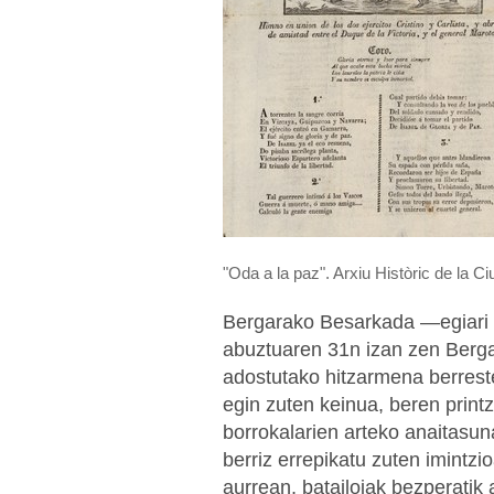
"Oda a la paz". Arxiu Històric de la Ci
Bergarako Besarkada —egiari
abuztuaren 31n izan zen Berga
adostutako hitzarmena berrest
egin zuten keinua, beren printz
borrokalarien arteko anaitasun
berriz errepikatu zuten imintzio
aurrean, batailoiak bezperatik 