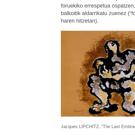
foruekiko errespetua ospatzen
balkoitik aldarrikatu zuenez (“
haren hitzetan).
Jacques LIPCHITZ. "The Last Embrace