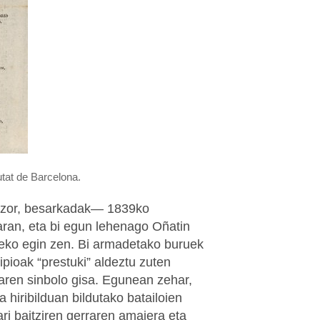
utat de Barcelona.
 zor, besarkadak— 1839ko
ran, eta bi egun lehenago Oñatin
eko egin zen. Bi armadetako buruek
ipioak “prestuki” aldeztu zuten
aren sinbolo gisa. Egunean zehar,
a hiribilduan bildutako batailoien
ari baitziren gerraren amaiera eta