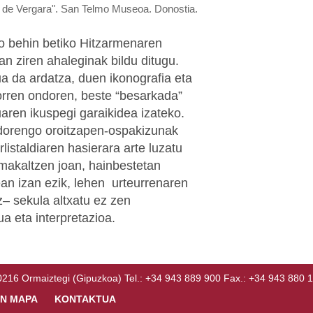
o de Vergara". San Telmo Museoa. Donostia.
o behin betiko Hitzarmenaren
zan ziren ahaleginak bildu ditugu.
 da ardatza, duen ikonografia eta
horren ondoren, beste “besarkada”
uaren ikuspegi garaikidea izateko.
dorengo oroitzapen-ospakizunak
listaldiaren hasierara arte luzatu
 makaltzen joan, hainbestetan
an izan ezik, lehen urteurrenaren
– sekula altxatu ez zen
 eta interpretazioa.
Ormaiztegi (Gipuzkoa) Tel.: +34 943 889 900 Fax.: +34 943 880 
N MAPA
KONTAKTUA