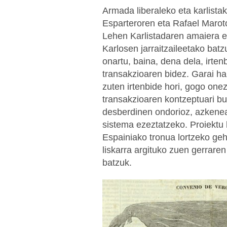
Armada liberaleko eta karlista
Esparteroren eta Rafael Maro
Lehen Karlistadaren amaiera 
Karlosen jarraitzaileetako bat
onartu, baina, dena dela, irten
transakzioaren bidez. Garai ha
zuten irtenbide hori, gogo onez
transakzioaren kontzeptuari bu
desberdinen ondorioz, azkenea
sistema ezeztatzeko. Proiektu 
Espainiako tronua lortzeko ge
liskarra argituko zuen gerraren
batzuk.