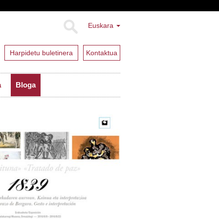
Euskara
Harpidetu buletinera
Kontaktua
a
Bloga