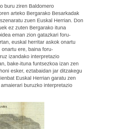
ko buru ziren Baldomero
toren arteko Bergarako Besarkadak
eszenaratu zuen Euskal Herrian. Don
zuek ez zuten Bergarako ituna
bidea eman zion gatazkari foru-
rtan, euskal herritar askok onartu
 onartu ere, baina foru-
ruz izandako interpretazio
n, bake-ituna funtsezkoa izan zen
honi esker, eztabaidan jar ditzakegu
hienbat Euskal Herrian garatu zen
 amaierari buruzko interpretazio