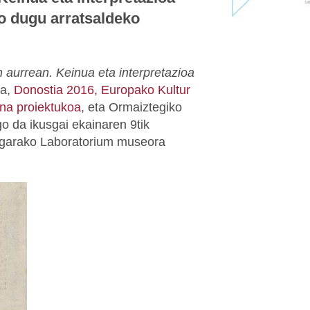
o dugu arratsaldeko
aurrean. Keinua eta interpretazioa
da,
Donostia 2016, Europako Kultur
na proiektukoa
, eta Ormaiztegiko
 da ikusgai ekainaren 9tik
rgarako Laboratorium museora