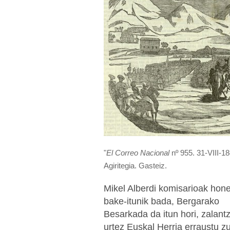
"
El Correo Nacional
nº 955. 31-VIII-1
Agiritegia. Gasteiz.
Mikel Alberdi komisarioak honel
bake-itunik bada, Bergarako
Besarkada da itun hori, zalant
urtez Euskal Herria erraustu zu