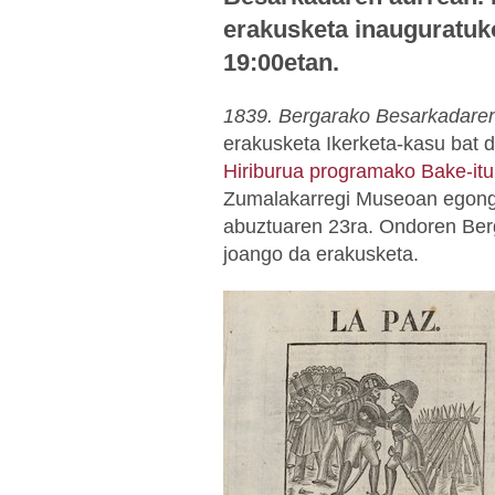
erakusketa inauguratuk
19:00etan.
1839. Bergarako Besarkadaren 
erakusketa Ikerketa-kasu bat 
Hiriburua programako Bake-itu
Zumalakarregi Museoan egongo
abuztuaren 23ra. Ondoren Be
joango da erakusketa.