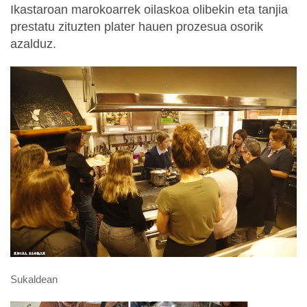
Ikastaroan marokoarrek oilaskoa olibekin eta tanjia
prestatu zituzten plater hauen prozesua osorik
azalduz.
Sukaldean