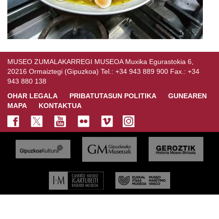
MUSEO ZUMALAKARREGI MUSEOA Muxika Egurastokia 6,
20216 Ormaiztegi (Gipuzkoa) Tel.: +34 943 889 900 Fax.: +34
943 880 138
OHAR LEGALA
PRIBATUTASUN POLITIKA
GUNEAREN
MAPA
KONTAKTUA