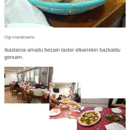
Ogi marokoarra
Ikastaroa amaitu bezain laster elkarrekin bazkaldu
genuen.