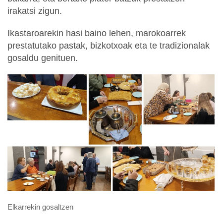
irakatsi zigun.
Ikastaroarekin hasi baino lehen, marokoarrek
prestatutako pastak, bizkotxoak eta te tradizionalak
gosaldu genituen.
Elkarrekin gosaltzen