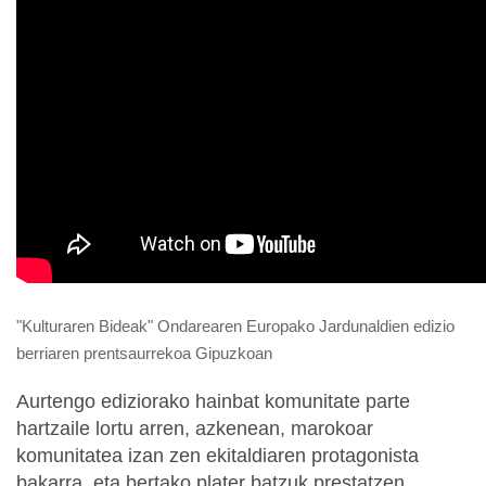
"Kulturaren Bideak" Ondarearen Europako Jardunaldien edizio
berriaren prentsaurrekoa Gipuzkoan
Aurtengo ediziorako hainbat komunitate parte
hartzaile lortu arren, azkenean, marokoar
komunitatea izan zen ekitaldiaren protagonista
bakarra, eta bertako plater batzuk prestatzen