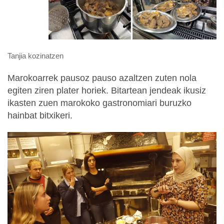
Tanjia kozinatzen
Marokoarrek pausoz pauso azaltzen zuten nola
egiten ziren plater horiek. Bitartean jendeak ikusiz
ikasten zuen marokoko gastronomiari buruzko
hainbat bitxikeri.