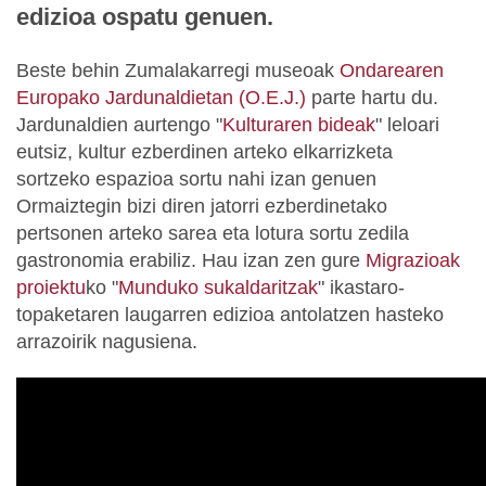
edizioa ospatu genuen.
Beste behin Zumalakarregi museoak
Ondarearen
Europako Jardunaldietan (O.E.J.)
parte hartu du.
Jardunaldien aurtengo "
Kulturaren bideak
" leloari
eutsiz, kultur ezberdinen arteko elkarrizketa
sortzeko espazioa sortu nahi izan genuen
Ormaiztegin bizi diren jatorri ezberdinetako
pertsonen arteko sarea eta lotura sortu zedila
gastronomia erabiliz. Hau izan zen gure
Migrazioak
proiektu
ko "
Munduko sukaldaritzak
" ikastaro-
topaketaren laugarren edizioa antolatzen hasteko
arrazoirik nagusiena.