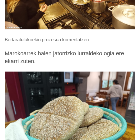
Bertaratutakoekin prozesua komentatzen
Marokoarrek haien jatorrizko lurraldeko ogia ere
ekarri zuten.