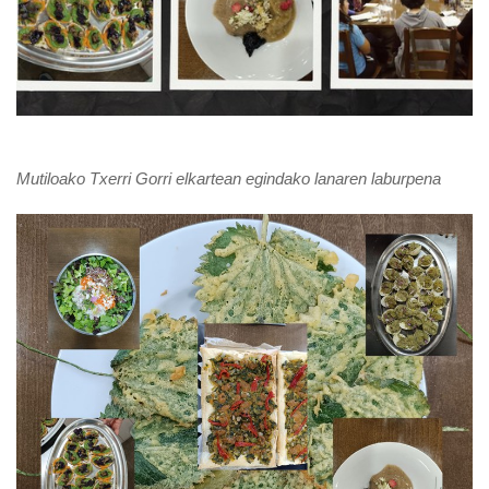
Mutiloako Txerri Gorri elkartean egindako lanaren laburpena