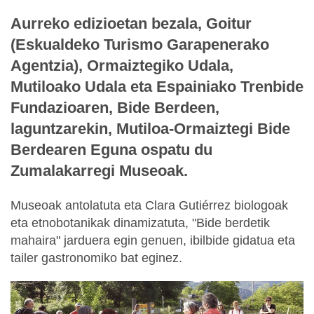
Aurreko edizioetan bezala, Goitur
(Eskualdeko Turismo Garapenerako
Agentzia), Ormaiztegiko Udala,
Mutiloako Udala eta Espainiako Trenbide
Fundazioaren, Bide Berdeen,
laguntzarekin, Mutiloa-Ormaiztegi Bide
Berdearen Eguna ospatu du
Zumalakarregi Museoak.
Museoak antolatuta eta Clara Gutiérrez biologoak
eta etnobotanikak dinamizatuta, "Bide berdetik
mahaira" jarduera egin genuen, ibilbide gidatua eta
tailer gastronomiko bat eginez.