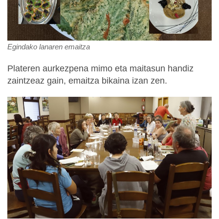
Egindako lanaren emaitza
Plateren aurkezpena mimo eta maitasun handiz
zaintzeaz gain, emaitza bikaina izan zen.