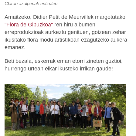
Claran azalpenak entzuten
Amaitzeko, Didier Petit de Meurvillek margotutako
"Flora de Gipuzkoa"
ren hiru albumen
erreprodukzioak aurkeztu genituen, goizean zehar
ikusitako flora modu artistikoan ezagutzeko aukera
emanez.
Beti bezala, eskerrak eman etorri zineten guztioi,
hurrengo urtean elkar ikusteko irrikan gaude!