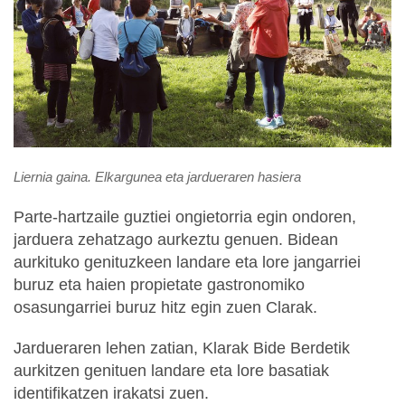
Liernia gaina. Elkargunea eta jardueraren hasiera
Parte-hartzaile guztiei ongietorria egin ondoren,
jarduera zehatzago aurkeztu genuen. Bidean
aurkituko genituzkeen landare eta lore jangarriei
buruz eta haien propietate gastronomiko
osasungarriei buruz hitz egin zuen Clarak.
Jardueraren lehen zatian, Klarak Bide Berdetik
aurkitzen genituen landare eta lore basatiak
identifikatzen irakatsi zuen.