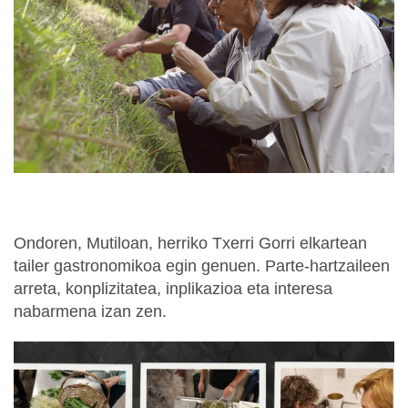
Ondoren, Mutiloan, herriko Txerri Gorri elkartean
tailer gastronomikoa egin genuen.
Parte-hartzaileen
arreta, konplizitatea, inplikazioa eta interesa
nabarmena izan zen.