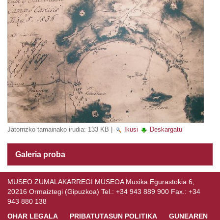
Jatorrizko tamainako irudia:
133 KB
|
Ikusi
Deskargatu
Galeria proba
MUSEO ZUMALAKARREGI MUSEOA Muxika Egurastokia 6,
20216 Ormaiztegi (Gipuzkoa) Tel.: +34 943 889 900 Fax.: +34
943 880 138
OHAR LEGALA
PRIBATUTASUN POLITIKA
GUNEAREN