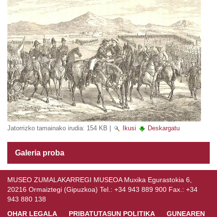
Jatorrizko tamainako irudia:
154 KB
|
Ikusi
Deskargatu
Galeria proba
MUSEO ZUMALAKARREGI MUSEOA Muxika Egurastokia 6,
20216 Ormaiztegi (Gipuzkoa) Tel.: +34 943 889 900 Fax.: +34
943 880 138
OHAR LEGALA
PRIBATUTASUN POLITIKA
GUNEAREN