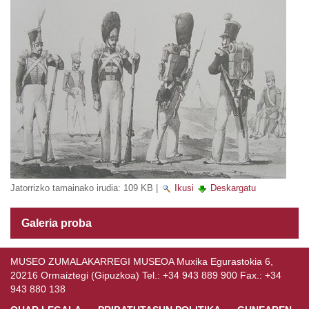
Jatorrizko tamainako irudia:
109 KB
|
Ikusi
Deskargatu
Galeria proba
MUSEO ZUMALAKARREGI MUSEOA Muxika Egurastokia 6,
20216 Ormaiztegi (Gipuzkoa) Tel.: +34 943 889 900 Fax.: +34
943 880 138