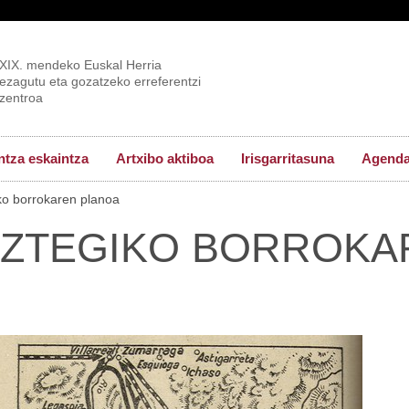
XIX. mendeko Euskal Herria
ezagutu eta gozatzeko erreferentzi
zentroa
tza eskaintza
Artxibo aktiboa
Irisgarritasuna
Agend
o borrokaren planoa
IZTEGIKO BORROKA