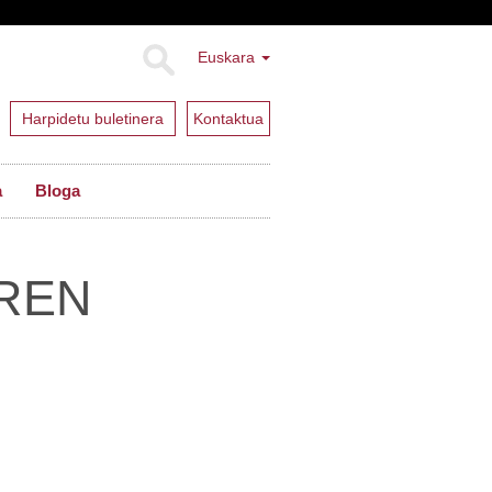
Euskara
Harpidetu buletinera
Kontaktua
a
Bloga
REN