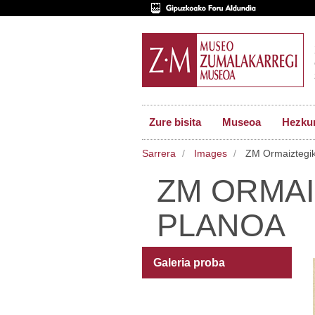
Zure bisita
Museoa
Hezkun
Sarrera
Images
ZM Ormaiztegik
ZM ORMA
PLANOA
Galeria proba