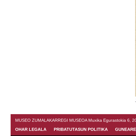
MUSEO ZUMALAKARREGI MUSEOA Muxika Egurastokia 6, 20216 
OHAR LEGALA
PRIBATUTASUN POLITIKA
GUNEARE