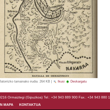
Jatorrizko tamainako irudia:
264 KB
|
Ikusi
Deskargatu
Ormaiztegi (Gipuzkoa) Tel.: +34 943 889 900 Fax.: +34 943 880 
N MAPA
KONTAKTUA