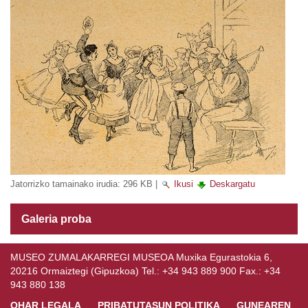
Jatorrizko tamainako irudia:
296 KB
|
Ikusi
Deskargatu
Galeria proba
MUSEO ZUMALAKARREGI MUSEOA Muxika Egurastokia 6,
20216 Ormaiztegi (Gipuzkoa) Tel.: +34 943 889 900 Fax.: +34
943 880 138
OHAR LEGALA
PRIBATUTASUN POLITIKA
GUNEAREN