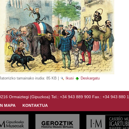
Jatorrizko tamainako irudia:
85 KB
|
Ikusi
Deskargatu
Ormaiztegi (Gipuzkoa) Tel.: +34 943 889 900 Fax.: +34 943 880 
N MAPA
KONTAKTUA