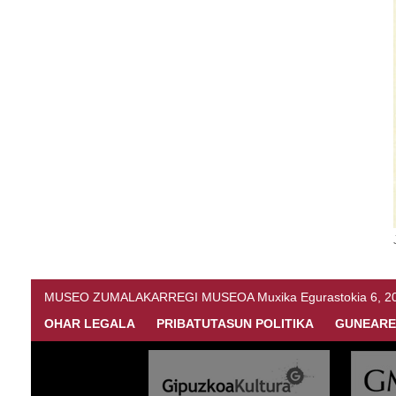
MUSEO ZUMALAKARREGI MUSEOA Muxika Egurastokia 6, 20216 
OHAR LEGALA
PRIBATUTASUN POLITIKA
GUNEARE