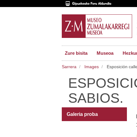
Zure bisita
Museoa
Hezkun
Sarrera
Images
Esposición call
ESPOSICI
SABIOS.
Galeria proba