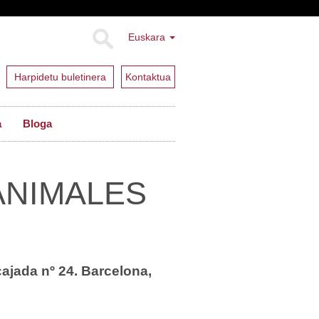
Euskara
Harpidetu buletinera
Kontaktua
a
Bloga
ANIMALES
ajada nº 24. Barcelona,