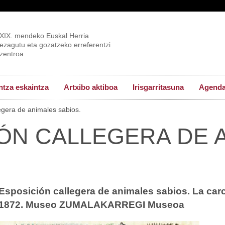
XIX. mendeko Euskal Herria
ezagutu eta gozatzeko erreferentzi
zentroa
tza eskaintza
Artxibo aktiboa
Irisgarritasuna
Agend
egera de animales sabios.
ÓN CALLEGERA DE 
Esposición callegera de animales sabios. La carc
1872. Museo ZUMALAKARREGI Museoa