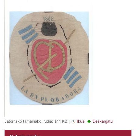
Jatorrizko tamainako irudia:
144 KB
|
Ikusi
Deskargatu