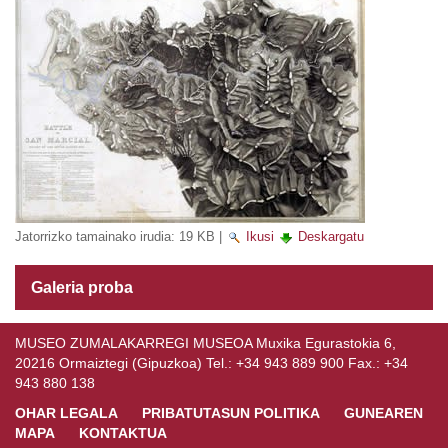
Jatorrizko tamainako irudia:
19 KB
|
Ikusi
Deskargatu
Galeria proba
MUSEO ZUMALAKARREGI MUSEOA Muxika Egurastokia 6,
20216 Ormaiztegi (Gipuzkoa) Tel.: +34 943 889 900 Fax.: +34
943 880 138
OHAR LEGALA
PRIBATUTASUN POLITIKA
GUNEAREN
MAPA
KONTAKTUA